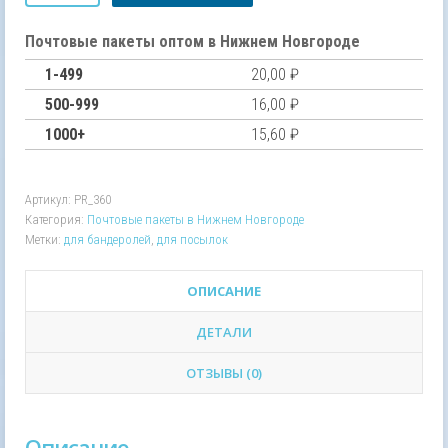
Почтовый
полиэтиленовый
Почтовые пакеты оптом в Нижнем Новгороде
пакет
1-499
20,00
₽
для
Почты
500-999
16,00
₽
России
1000+
15,60
₽
360х500
мм
для
бандеролей
Артикул:
PR_360
и
Категория:
Почтовые пакеты в Нижнем Новгороде
посылок
Метки:
для бандеролей
,
для посылок
ОПИСАНИЕ
ДЕТАЛИ
ОТЗЫВЫ (0)
Описание